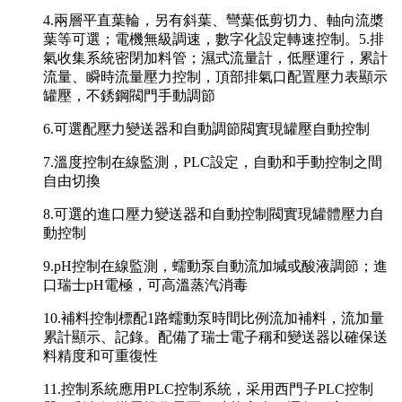
4.
兩層平直葉輪，另有斜葉、彎葉低剪切力、軸向流槳
葉等可選；電機無級調速，數字化設定轉速控制。
5.
排
氣收集系統密閉加料管；濕式流量計，低壓運行，累計
流量、瞬時流量壓力控制，頂部排氣口配置壓力表顯示
罐壓，不銹鋼閥門手動調節
6.
可選配壓力變送器和自動調節閥實現罐壓自動控制
7.
溫度控制在線監測，
PLC
設定，自動和手動控制之間
自由切換
8.
可選的進口壓力變送器和自動控制閥實現罐體壓力自
動控制
9.pH
控制在線監測，蠕動泵自動流加堿或酸液調節；進
口瑞士
pH
電極，可高溫蒸汽消毒
10.
補料控制標配
1
路蠕動泵時間比例流加補料，流加量
累計顯示、記錄。配備了瑞士電子稱和變送器以確保送
料精度和可重復性
11.
控制系統應用
PLC
控制系統，采用西門子
PLC
控制