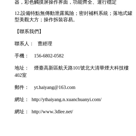
器，彩色觸摸屏操作界面，功能齊全、運行穩定
12.
設備特點無傳動泄露風險；密封補料系統；落地式罐
型美觀大方；操作拆裝容易。
【聯系我們】
聯系人： 曹經理
手機： 156-6802-0582
地址： 煙臺高新區航天路101號北大清華煙大科技樓
402室
郵件： yt.haiyang@163.com
網址： http://ythaiyang.n.xuanchuanyi.com/
網址： http://www.3dlee.net/